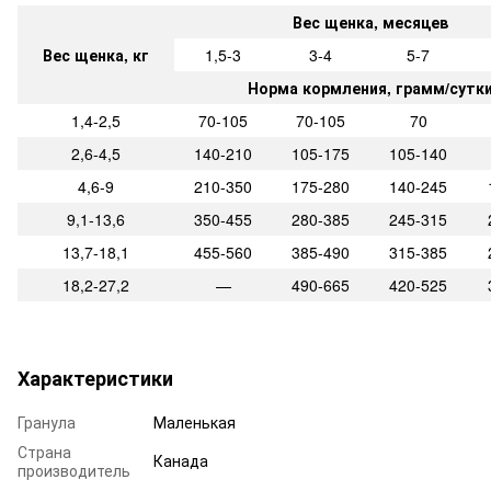
Вес щенка, месяцев
Вес щенка, кг
1,5-3
3-4
5-7
Норма кормления, грамм/сутк
1,4-2,5
70-105
70-105
70
2,6-4,5
140-210
105-175
105-140
4,6-9
210-350
175-280
140-245
9,1-13,6
350-455
280-385
245-315
13,7-18,1
455-560
385-490
315-385
18,2-27,2
—
490-665
420-525
Характеристики
Гранула
Маленькая
Страна
Канада
производитель