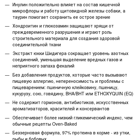
Инулин положительно влияет на состав кишечной
микрофлоры и работу щитовидной железы собаки, а
таурин помогает сохранить ее острое зрение
Хондроитин и глюкозамин защищают хрящи от
преждевременного разрушения и играют роль
строительного материала для создания здоровой
соединительной ткани
Экстракт юкки Шидигера сокращает уровень азотных
соединений, уменьшая выделение вредных газов и
неприятного запаха фекалий
Без добавления продуктов, которые часто вызывают
пищевую аллергию, непереносимость и проблемы с
пищеварением: пшеничную клейковину, пшеницу,
кукурузу, сою, говядину, BHA/BHT или ETHOXYQUIN (EQ)
Не содержит гормонов, антибиотиков, искусственных
ароматизаторов, красителей и консервантов
Обеспечивает более низкий гликемический индекс, чем
обычные рецепты Oven-Baked
Беззерновая формула, 97% протеина в корме - из утки,
рыбы и бобовых