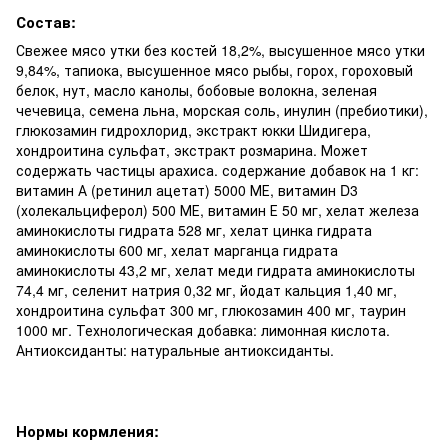
Состав:
Свежее мясо утки без костей 18,2%, высушенное мясо утки
9,84%, тапиока, высушенное мясо рыбы, горох, гороховый
белок, нут, масло канолы, бобовые волокна, зеленая
чечевица, семена льна, морская соль, инулин (пребиотики),
глюкозамин гидрохлорид, экстракт юкки Шидигера,
хондроитина сульфат, экстракт розмарина. Может
содержать частицы арахиса. содержание добавок на 1 кг:
витамин А (ретинил ацетат) 5000 МЕ, витамин D3
(холекальциферол) 500 МЕ, витамин Е 50 мг, хелат железа
аминокислоты гидрата 528 мг, хелат цинка гидрата
аминокислоты 600 мг, хелат марганца гидрата
аминокислоты 43,2 мг, хелат меди гидрата аминокислоты
74,4 мг, селенит натрия 0,32 мг, йодат кальция 1,40 мг,
хондроитина сульфат 300 мг, глюкозамин 400 мг, таурин
1000 мг. Технологическая добавка: лимонная кислота.
Антиоксиданты: натуральные антиоксиданты.
Нормы кормления: