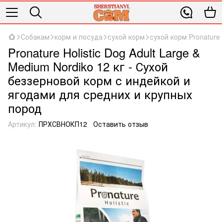
Собакам
корм и посуда
сухой корм
сухой корм Pronature H
Pronature Holistic Dog Adult Large &
Medium Nordikо 12 кг - Сухой
беззерновой корм с индейкой и
ягодами для средних и крупных
пород
Артикул:
ПРХСВНОКП12
Оставить отзыв