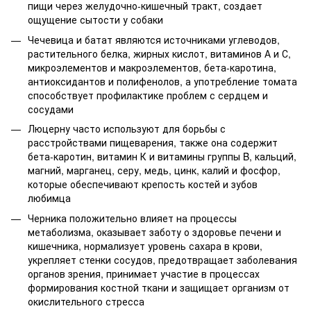
пищи через желудочно-кишечный тракт, создает
ощущение сытости у собаки
Чечевица и батат являются источниками углеводов,
растительного белка, жирных кислот, витаминов А и С,
микроэлементов и макроэлементов, бета-каротина,
антиоксидантов и полифенолов, а употребление томата
способствует профилактике проблем с сердцем и
сосудами
Люцерну часто используют для борьбы с
расстройствами пищеварения, также она содержит
бета-каротин, витамин К и витамины группы B, кальций,
магний, марганец, серу, медь, цинк, калий и фосфор,
которые обеспечивают крепость костей и зубов
любимца
Черника положительно влияет на процессы
метаболизма, оказывает заботу о здоровье печени и
кишечника, нормализует уровень сахара в крови,
укрепляет стенки сосудов, предотвращает заболевания
органов зрения, принимает участие в процессах
формирования костной ткани и защищает организм от
окислительного стресса