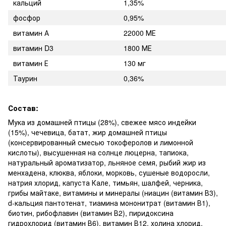
кальций
1,35%
фосфор
0,95%
витамин А
22000 МЕ
витамин D3
1800 МЕ
витамин Е
130 мг
Таурин
0,36%
Состав:
Мука из домашней птицы (28%), свежее мясо индейки
(15%), чечевица, батат, жир домашней птицы
(консервированный смесью токоферолов и лимонной
кислоты), высушенная на солнце люцерна, тапиока,
натуральный ароматизатор, льняное семя, рыбий жир из
менхадена, клюква, яблоки, морковь, сушеные водоросли,
натрия хлорид, капуста Кале, тимьян, шалфей, черника,
грибы майтаке, витамины и минералы (ниацин (витамин В3),
d-кальция пантотенат, тиамина мононитрат (витамин В1),
биотин, рибофлавин (витамин В2), пиридоксина
гидрохлорид (витамин В6), витамин В12, холина хлорид,