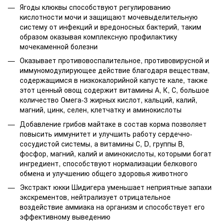
Ягоды клюквы способствуют регулированию
кислотности мочи и защищают мочевыделительную
систему от инфекций и вредоносных бактерий, таким
образом оказывая комплексную профилактику
мочекаменной болезни
Оказывает противовоспалительное, противовирусной и
иммуномодулирующее действие благодаря веществам,
содержащимся в низкокалорийной капусте кале, также
этот ценный овощ содержит витамины А, К, С, большое
количество Омега-3 жирных кислот, кальций, калий,
магний, цинк, селен, клетчатку и аминокислоты
Добавление грибов майтаке в состав корма позволяет
повысить иммунитет и улучшить работу сердечно-
сосудистой системы, а витамины С, D, группы B,
фосфор, магний, калий и аминокислоты, которыми богат
ингредиент, способствуют нормализации белкового
обмена и улучшению общего здоровья животного
Экстракт юкки Шидигера уменьшает неприятные запахи
экскрементов, нейтрализует отрицательное
воздействие аммиака на организм и способствует его
эффективному выведению