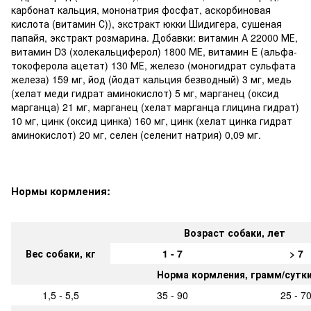
карбонат кальция, мононатрия фосфат, аскорбиновая
кислота (витамин С)), экстракт юкки Шидигера, сушеная
папайя, экстракт розмарина. Добавки: витамин А 22000 МЕ,
витамин D3 (холекальциферол) 1800 МЕ, витамин E (альфа-
токоферола ацетат) 130 МЕ, железо (моногидрат сульфата
железа) 159 мг, йод (йодат кальция безводный) 3 мг, медь
(хелат меди гидрат аминокислот) 5 мг, марганец (оксид
марганца) 21 мг, марганец (хелат марганца глицина гидрат)
10 мг, цинк (оксид цинка) 160 мг, цинк (хелат цинка гидрат
аминокислот) 20 мг, селен (селенит натрия) 0,09 мг.
Нормы кормления:
Возраст собаки, лет
Вес собаки, кг
1 - 7
> 7
Норма кормления, грамм/сутк
1,5 - 5,5
35 - 90
25 - 7