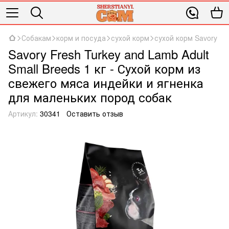
Собакам
корм и посуда
сухой корм
сухой корм Savory
Savory Fresh Turkey and Lamb Adult
Small Breeds 1 кг - Сухой корм из
свежего мяса индейки и ягненка
для маленьких пород собак
Артикул:
30341
Оставить отзыв