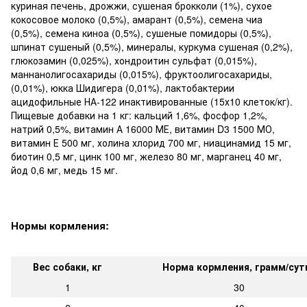
куриная печень, дрожжи, сушеная брокколи (1%), сухое
кокосовое молоко (0,5%), амарант (0,5%), семена чиа
(0,5%), семена киноа (0,5%), сушеные помидоры (0,5%),
шпинат сушеный (0,5%), минералы, куркума сушеная (0,2%),
глюкозамин (0,025%), хондроитин сульфат (0,015%),
маннанолигосахариды (0,015%), фруктоолигосахариды,
(0,01%), юкка Шидигера (0,01%), лактобактерии
ацидофильные НА-122 инактивированные (15х10 клеток/кг).
Пищевые добавки на 1 кг: кальций 1,6%, фосфор 1,2%,
натрий 0,5%, витамин А 16000 МЕ, витамин D3 1500 МО,
витамин Е 500 мг, холина хлорид 700 мг, ниацинамид 15 мг,
биотин 0,5 мг, цинк 100 мг, железо 80 мг, марганец 40 мг,
йод 0,6 мг, медь 15 мг.
Нормы кормления:
Вес собаки, кг
Норма кормления, грамм/сут
1
30