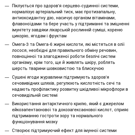
Піклується про здоров'я серцево-судинної системи,
нормалізує артеріальний тиск, має протизапальну,
антиоксидантну дію, насичує організм вітамінами,
флавоноїдами та бере участь у підтриманні та зміцненні
імунітету завдяки лікарській рослинній суміші, кореню
цикорію, ягодам і фруктам
Омега-3 та Омега-6 жирні кислоти, які містяться в олії
лосося, необхідні для правильного обміну речовин,
повноцінної та злагодженої роботи безлічі систем
організму, крім того, ще й живлять шкіру, роблять
шерсть тварини шовковистою та блискучою
Сушені ягоди журавлини підтримують здоров'я
сечовивідних шляхів, регулюють кислотність сечі та
надають профілактику розвитку шкідливої мікрофлори в
сечовидільній системі
Використання антарктичного крилю, який є джерелом
ейкозапентаєнової та докозагексаєнової кислот, сприяє
підтриманню гостроти зору та нормального
функціонування мозку
Створює підтримуючий ефект для імунної системи