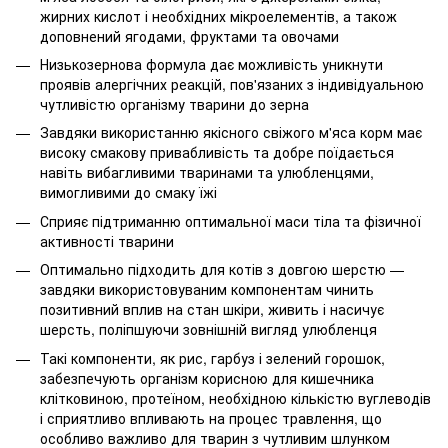
жирних кислот і необхідних мікроелементів, а також
доповнений ягодами, фруктами та овочами
Низькозернова формула дає можливість уникнути
проявів алергічних реакцій, пов'язаних з індивідуальною
чутливістю організму тварини до зерна
Завдяки використанню якісного свіжого м'яса корм має
високу смакову привабливість та добре поїдається
навіть вибагливими тваринами та улюбленцями,
вимогливими до смаку їжі
Сприяє підтриманню оптимальної маси тіла та фізичної
активності тварини
Оптимально підходить для котів з довгою шерстю —
завдяки використовуваним компонентам чинить
позитивний вплив на стан шкіри, живить і насичує
шерсть, поліпшуючи зовнішній вигляд улюбленця
Такі компоненти, як рис, гарбуз і зелений горошок,
забезпечують організм корисною для кишечника
клітковиною, протеїном, необхідною кількістю вуглеводів
і сприятливо впливають на процес травлення, що
особливо важливо для тварин з чутливим шлунком