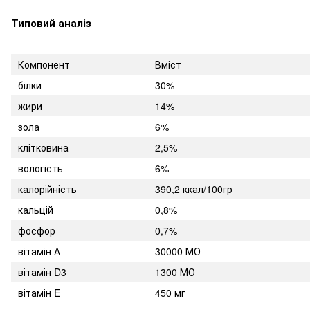
Типовий аналіз
Компонент
Вміст
білки
30%
жири
14%
зола
6%
клітковина
2,5%
вологість
6%
калорійність
390,2 ккал/100гр
кальцій
0,8%
фосфор
0,7%
вітамін А
30000 МО
вітамін D3
1300 МО
вітамін E
450 мг