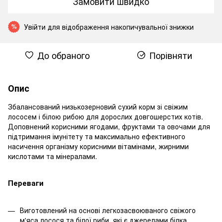
Замовити швидко
Увійти
для відображення накопичувальної знижки
%
До обраного
Порівняти
Опис
Збалансований низькозерновий сухий корм зі свіжим
лососем і білою рибою для дорослих довгошерстих котів.
Доповнений корисними ягодами, фруктами та овочами для
підтримання імунітету та максимально ефективного
насичення організму корисними вітамінами, жирними
кислотами та мінералами.
Переваги
Виготовлений на основі легкозасвоюваного свіжого
м'яса лосося та білої риби, які є джерелами білка,