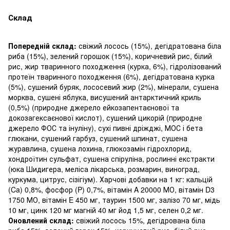
Склад
Попередній склад:
свіжий лосось (15%), дегідратована біла
риба (15%), зелений горошок (15%), коричневий рис, білий
рис, жир тваринного походження (курка, 6%), гідролізований
протеїн тваринного походження (6%), дегідратована курка
(5%), сушений буряк, лососевий жир (2%), мінерали, сушена
морква, сушені яблука, висушений антарктичний криль
(0,5%) (природне джерело ейкозапентаєнової та
докозагексаєнової кислот), сушений цикорій (природне
джерело ФОС та інуліну), сухі пивні дріжджі, МОС і бета
глюкани, сушений гарбуз, сушений шпинат, сушена
журавлина, сушена лохина, глюкозамін гідрохлорид,
хондроїтин сульфат, сушена спіруліна, рослинні екстракти
(юка Шидигера, меліса лікарська, розмарин, виноград,
куркума, цитрус, сізігіум). Харчові добавки на 1 кг: кальцій
(Ca) 0,8%, фосфор (P) 0,7%, вітамін A 20000 МО, вітамін D3
1750 МО, вітамін E 450 мг, таурин 1500 мг, залізо 70 мг, мідь
10 мг, цинк 120 мг магній 40 мг йод 1,5 мг, селен 0,2 мг.
Оновлений склад:
свіжий лосось 15%, дегідрована біла