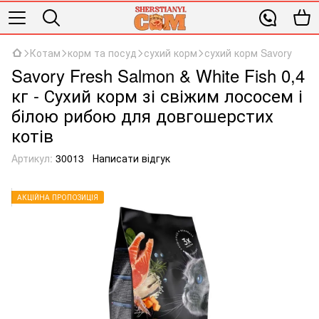
Котам
корм та посуд
сухий корм
сухий корм Savory
Savory Fresh Salmon & White Fish 0,4
кг - Сухий корм зі свіжим лососем і
білою рибою для довгошерстих
котів
Артикул:
30013
Написати відгук
АКЦІЙНА ПРОПОЗИЦІЯ