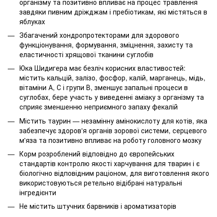
організму та позитивно впливає на процес травлення
завдяки пивним дріжджам і пребіотикам, які містяться в
яблуках
Збагачений хондропротекторами для здорового
функціонування, формування, зміцнення, захисту та
еластичності хрящової тканини суглобів
Юка Шидигера має безліч корисних властивостей:
містить кальцій, залізо, фосфор, калій, марганець, мідь,
вітаміни А, С і групи В, зменшує запальні процеси в
суглобах, бере участь у виведенні аміаку з організму та
сприяє зменшенню неприємного запаху фекалій
Містить таурин — незамінну амінокислоту для котів, яка
забезпечує здоров'я органів зорової системи, серцевого
м'яза та позитивно впливає на роботу головного мозку
Корм розроблений відповідно до європейських
стандартів контролю якості харчування для тварин і є
біологічно відповідним раціоном, для виготовлення якого
використовуються ретельно відібрані натуральні
інгредієнти
Не містить штучних барвників і ароматизаторів