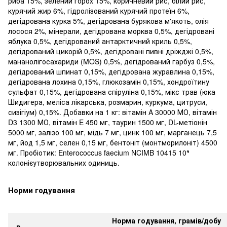
риба 15%, зелений горох 15%, коричневий рис, білий рис,
курячий жир 6%, гідролізований курячий протеїн 6%,
дегідрована курка 5%, дегідрована бурякова м'якоть, олія
лосося 2%, мінерали, дегідрована морква 0,5%, дегідровані
яблука 0,5%, дегідрований антарктичний криль 0,5%,
дегідрований цикорій 0,5%, дегідровані пивні дріжджі 0,5%,
мананолігосахариди (MOS) 0,5%, дегідрований гарбуз 0,5%,
дегідрований шпинат 0,15%, дегідрована журавлина 0,15%,
дегідрована лохина 0,15%, глюкозамін 0,15%, хондроїтину
сульфат 0,15%, дегідрована спіруліна 0,15%, мікс трав (юка
Шидигера, меліса лікарська, розмарин, куркума, цитруси,
сизігіум) 0,15%. Добавки на 1 кг: вітамін A 30000 МО, вітамін
D3 1300 МО, вітамін E 450 мг, таурин 1500 мг, DL-метіонін
5000 мг, залізо 100 мг, мідь 7 мг, цинк 100 мг, марганець 7,5
мг, йод 1,5 мг, селен 0,15 мг, бентоніт (монтморилоніт) 4500
мг. Пробіотик: Enterococcus faecium NCIMB 10415 10⁹
колонієутворювальних одиниць.
Норми годування
Норма годування, грамів/добу