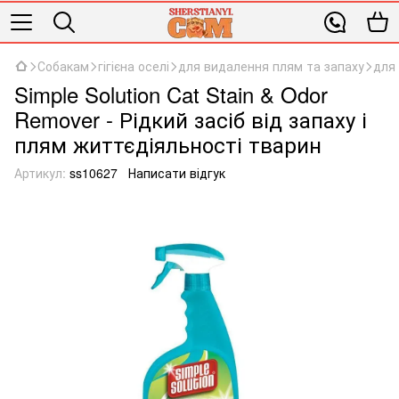
Собакам
гігієна оселі
для видалення плям та запаху
для 
Simple Solution Cat Stain & Odor
Remover - Рідкий засіб від запаху і
плям життєдіяльності тварин
Артикул:
ss10627
Написати відгук