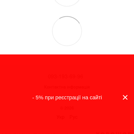
093-193-69-96
Контактна інформація
×
Повна версія сайту
- 5% при реєстрації на сайті
© 2026
Укр
Рус