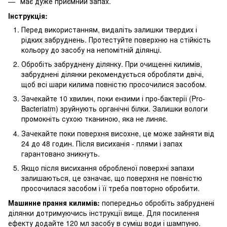
має дуже приємний запах.
Інструкція:
Перед використанням, видаліть залишки твердих і
рідких забруднень. Протестуйте поверхню на стійкість
кольору до засобу на непомітній ділянці.
Обробіть забруднену ділянку. При очищенні килимів,
забруднені ділянки рекомендується обробляти двічі,
щоб всі шари килима повністю просочилися засобом.
Зачекайте 10 хвилин, поки ензими і про-бактерії (Pro-
Bacteriatm) зруйнують органічні білки. Залишки вологи
промокніть сухою тканиною, яка не линяє.
Зачекайте поки поверхня висохне, це може зайняти від
24 до 48 годин. Після висиханія - плями і запах
гарантовано зникнуть.
Якщо після висихання обробленої поверхні запахи
залишаються, це означає, що поверхня не повністю
просочилася засобом і її треба повторно обробити.
Машинне прання килимів:
попередньо обробіть забруднені
ділянки дотримуючись інструкції вище. Для посилення
ефекту додайте 120 мл засобу в суміш води і шампуню.