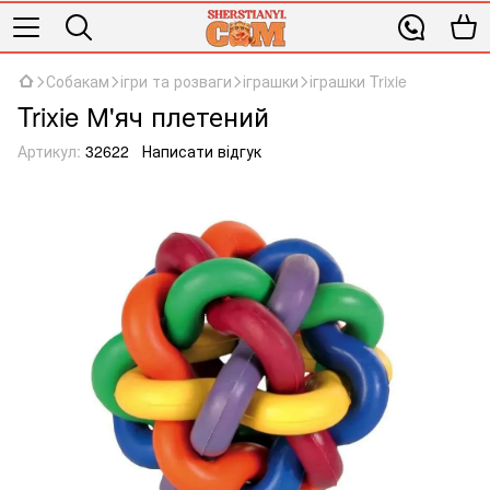
Собакам
ігри та розваги
іграшки
іграшки Trixie
Trixie М'яч плетений
Артикул:
32622
Написати відгук