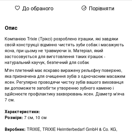
До обраного
Порівняти
Опис
Компанією Trixie (Тріксі) розроблено іграшки, які завдяки
своїй конструкції відмінно чистять зуби собак і масажують
ясна, при цьому не травмуючи їх. Матеріал, який
застосовується для виготовлення таких іграшок -
натуральний каучук, безпечний для собак
М'яч плетений має яскраво виражену рельєфну поверхню,
яка призначена для очищення зубів з одночасним масажем
ясен. Регулярно проводячи чистку зубів вашого вихованця
ви допоможете запобігти утворенню зубного каменю і
здійснюєте профілактику захворювань ясен. Діаметр м'яча
7 см.
Характеристики:
Розміри:
7 см, 10 см
Виробник:
TRIXIE, TRIXIE Heimtierbedarf GmbH & Co. KG,