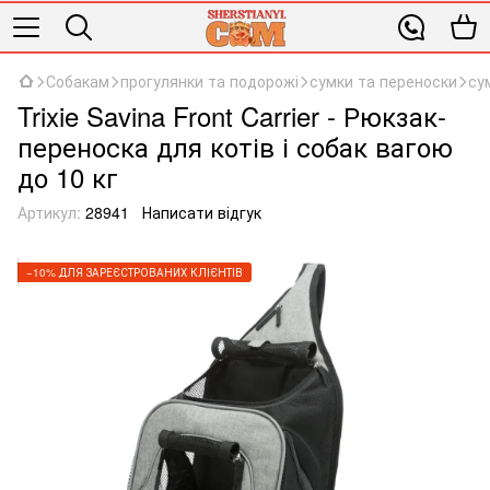
Собакам
прогулянки та подорожі
сумки та переноски
су
Trixie Savina Front Carrier - Рюкзак-
переноска для котів і собак вагою
до 10 кг
Артикул:
28941
Написати відгук
−10% ДЛЯ ЗАРЕЄСТРОВАНИХ КЛІЄНТІВ