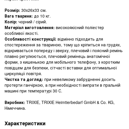
Розмір:
30х26х33 см.
Вага тварини:
до 10 кг.
Колір:
чорний / сірий.
Матеріал виготовлення:
високоякісний поліестер
особливої ​​якості.
Особливості конструкції:
відмінно підходить для
спостереження за твариною, тому що кріпиться на грудях,
відкривається попереду і зверху, плечовий і поясний ремінь
плавно регулюються, плечовий ремінець анатомічної
форми, з кишенькою для мобільного телефону, з коротким
повідцем для безпеки, сітчасті вставки для оптимальної
циркуляції повітря.
Чистка та догляд:
при невеликому забрудненні досить
протерти ганчіркою, а при необхідності випрати в пральній
машині при температурі 30 С.
Виробник:
TRIXIE, TRIXIE Heimtierbedarf GmbH & Co. KG,
Німеччина.
Характеристики