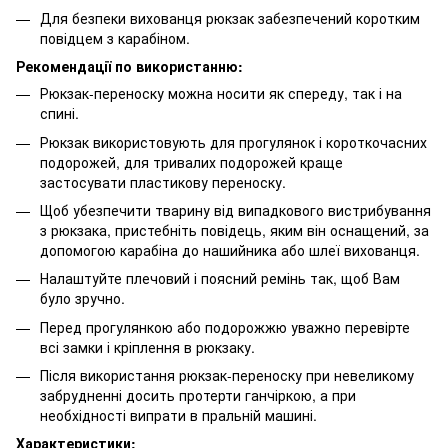
Для безпеки вихованця рюкзак забезпечений коротким
повідцем з карабіном.
Рекомендації по використанню:
Рюкзак-переноску можна носити як спереду, так і на
спині.
Рюкзак використовують для прогулянок і короткочасних
подорожей, для тривалих подорожей краще
застосувати пластикову переноску.
Щоб убезпечити тварину від випадкового вистрибування
з рюкзака, пристебніть повідець, яким він оснащений, за
допомогою карабіна до нашийника або шлеї вихованця.
Налаштуйте плечовий і поясний ремінь так, щоб Вам
було зручно.
Перед прогулянкою або подорожжю уважно перевірте
всі замки і кріплення в рюкзаку.
Після використання рюкзак-переноску при невеликому
забрудненні досить протерти ганчіркою, а при
необхідності випрати в пральній машині.
Характеристики: