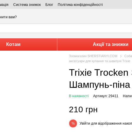
мація
Система знижок
Блог
Політика конфіденційності
нити вам?
Котам
Акції та знижки
Зоомагазин SHERSTIANYI.COM
Соба
аксесуари для купання та шампуні Trixie
Trixie Trocken Schaum Shampoo -
Шампунь-піна 
В наявності
Артикул: 29411
Напис
210 грн
Увійти
для відображення накоп
%