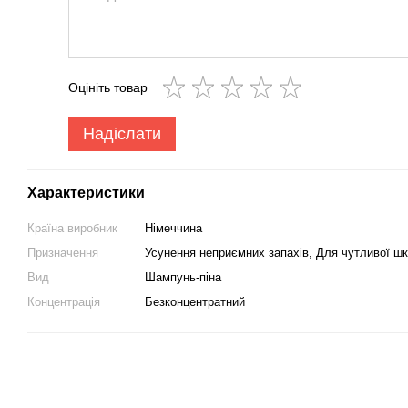
Оцініть товар
Надіслати
Характеристики
Країна виробник
Німеччина
Призначення
Усунення неприємних запахів, Для чутливої шк
Вид
Шампунь-піна
Концентрація
Безконцентратний