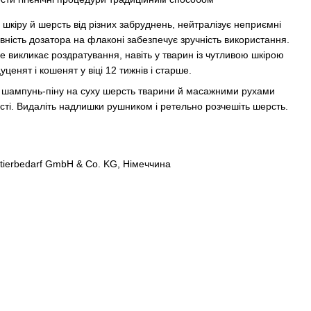
шкіру й шерсть від різних забруднень, нейтралізує неприємні
вність дозатора на флаконі забезпечує зручність використання.
е викликає роздратування, навіть у тварин із чутливою шкірою
ценят і кошенят у віці 12 тижнів і старше.
ь шампунь-піну на суху шерсть тварини й масажними рухами
рсті. Видаліть надлишки рушником і ретельно розчешіть шерсть.
tierbedarf GmbH & Co. KG, Німеччина