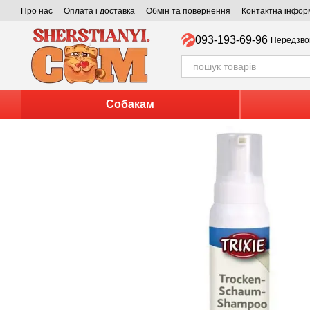
Перейти до основного контенту
Про нас
Оплата і доставка
Обмін та повернення
Контактна інфор
093-193-69-96
Передзво
Собакам