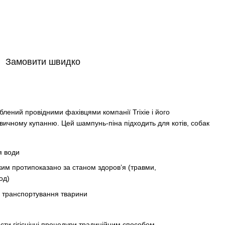
Замовити швидко
лений провідними фахівцями компанії Trixie і його
вичному купанню. Цей шампунь-піна підходить для котів, собак
я води
ким протипоказано за станом здоров’я (травми,
од)
о транспортування тварини
ти гігієнічні процедури традиційним способом