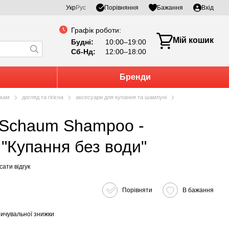
Порівняння
Укр
Рус
Бажання
Вхід
Графік роботи:
Мій кошик
Будні:
10:00–19:00
Сб-Нд:
12:00–18:00
Бренди
кам
догляд та гігієна
аксесуари для купання та шампуні
"Купання без води"
ати відгук
Порівняти
В бажання
ичувальної знижки