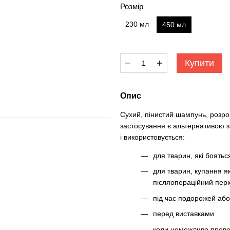
Розмір
230 мл
450 мл
Купити
Опис
Сухий, пінистий шампунь, розроб
застосування є альтернативою з
і використовується:
для тварин, які боятьс
для тварин, купання я
післяопераційний пері
під час подорожей аб
перед виставками
коли неможливо провес