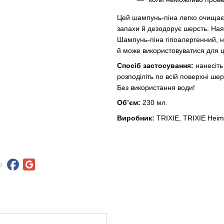
Цей шампунь-піна легко очищає 
запахи й дезодорує шерсть. Ная
Шампунь-піна гіпоалергенний, н
й може використовуватися для цу
Спосіб застосування:
нанесіт
розподіліть по всій поверхні ше
Без використання води!
Об’єм:
230 мл.
Виробник:
TRIXIE, TRIXIE Heim
ю