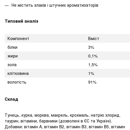
Не містить злаків і штучних ароматизаторів
Типовий аналіз
Компонент
Вміст
білки
3%
жири
0,1%
зола
1,5%
клітковина
1%
вологість
91%
Склад
Тунець, курка, морква, макрель, крохмаль, натрію хлорид,
таурин, вітаміни, барвники (дозволені в ЄС та Україні).
Добавки: вітамін A, вітамін B2, вітамін B3, вітамін B5, вітамін