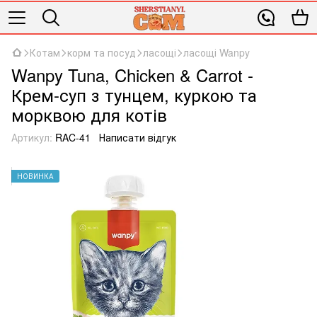
Котам
корм та посуд
ласощі
ласощі Wanpy
Wanpy Tuna, Chicken & Carrot -
Крем-суп з тунцем, куркою та
морквою для котів
Артикул:
RAC-41
Написати відгук
НОВИНКА