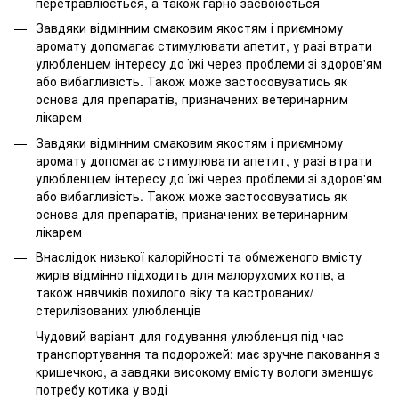
перетравлюється, а також гарно засвоюється
Завдяки відмінним смаковим якостям і приємному
аромату допомагає стимулювати апетит, у разі втрати
улюбленцем інтересу до їжі через проблеми зі здоров'ям
або вибагливість. Також може застосовуватись як
основа для препаратів, призначених ветеринарним
лікарем
Завдяки відмінним смаковим якостям і приємному
аромату допомагає стимулювати апетит, у разі втрати
улюбленцем інтересу до їжі через проблеми зі здоров'ям
або вибагливість. Також може застосовуватись як
основа для препаратів, призначених ветеринарним
лікарем
Внаслідок низької калорійності та обмеженого вмісту
жирів відмінно підходить для малорухомих котів, а
також нявчиків похилого віку та кастрованих/
стерилізованих улюбленців
Чудовий варіант для годування улюбленця під час
транспортування та подорожей: має зручне паковання з
кришечкою, а завдяки високому вмісту вологи зменшує
потребу котика у воді