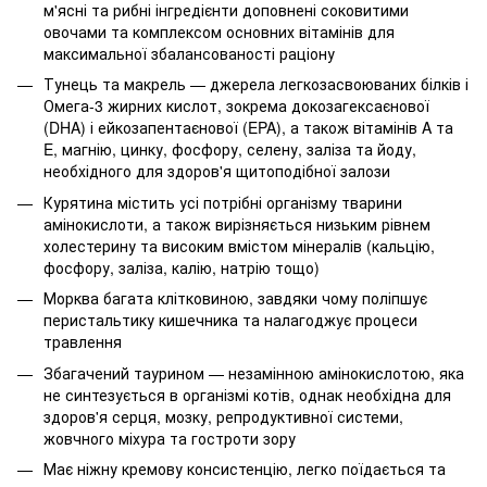
м'ясні та рибні інгредієнти доповнені соковитими
овочами та комплексом основних вітамінів для
максимальної збалансованості раціону
Тунець та макрель — джерела легкозасвоюваних білків і
Омега-3 жирних кислот, зокрема докозагексаєнової
(DHA) і ейкозапентаєнової (EPA), а також вітамінів A та
E, магнію, цинку, фосфору, селену, заліза та йоду,
необхідного для здоров'я щитоподібної залози
Курятина містить усі потрібні організму тварини
амінокислоти, а також вирізняється низьким рівнем
холестерину та високим вмістом мінералів (кальцію,
фосфору, заліза, калію, натрію тощо)
Морква багата клітковиною, завдяки чому поліпшує
перистальтику кишечника та налагоджує процеси
травлення
Збагачений таурином — незамінною амінокислотою, яка
не синтезується в організмі котів, однак необхідна для
здоров'я серця, мозку, репродуктивної системи,
жовчного міхура та гостроти зору
Має ніжну кремову консистенцію, легко поїдається та