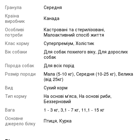
Гранула
Середня
Країна
Канада
виробник
Особливі
Кастровані та стерилізовані,
потреби
Малоактивний спосіб життя
Клас корму
Суперпреміум, Холістик
Вік собаки
Для собак похилого віку
,
Для дорослих
собак
Порода собак
Для всіх порід
Розмір породи
Мала (5-10 кг), Середня (10-25 кг), Велика
(від 25кг)
Вид
Сухий корм
Тип корму
На основі м'яса, На основі риби,
Беззерновий
Вага
1 - 3 кг, 3,1 - 7 кг, 11,1 - 15 кг
Основне
Птиця, Курка
джерело білку