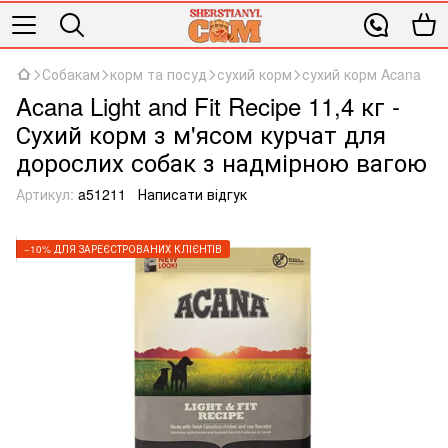
Собакам
корм та посуд
сухий корм
сухий корм Acana
Acana Light and Fit Recipe 11,4 кг -
Сухий корм з м'ясом курчат для
дорослих собак з надмірною вагою
Артикул:
a51211
Написати відгук
−10% ДЛЯ ЗАРЕЄСТРОВАНИХ КЛІЄНТІВ