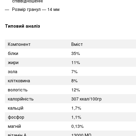
співвідношенні
Розмір гранул — 14 мм
Типовий аналіз
Компонент
Вміст
білки
35%
жири
11%
зола
7%
клітковина
8%
вологість
12%
калорійність
307 ккал/100гр
кальцій
1,7%
фосфор
1,1%
магній
0,13%
вітамін А
13000 МО