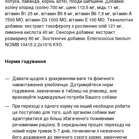
лопуха, лаванда, корінь алтеї, плоди шипшини. Добавки:
холіну хлорид (холін) 700 мг, цинк 112,5 мг, мідь 11 мг,
вітамін B1 25 мг, вітамін B5 8 мг, вітамін B6 7,5 мг, вітамін A
7500 МО, вітамін D3 1000 МО, вітамін E 100 МО. Технологічні
добавки: екстракт токоферолу з рослинних олій 121 мг,
лимонна кислота 40 мг. Сенсорні добавки: екстракт
розмарину 80 мг. Зоотехнічні добавки: Enterococcus faecium
NCIMB 10415 2,2x10^6 КУО.
Норми годування
Давати щодня з урахуванням ваги та фізичного
навантаження улюбленця. Дотримуйтеся норм
годування, зазначених в таблиці на упаковці, але
враховуйте індивідуальні потреби Вашого собаки
При переході з одного корму на інший необхідно робити
це поступово для того, щоб організм собаки зміг
адаптуватися до більш збагаченого поживними
речовинами раціону. В середньому процес переходу на
новий корм триває 5-7 днів, починаючи з незначного
його додавання до звичного сухого корму, закінчуючи