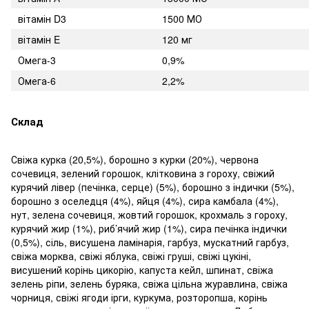
вітамін D3
1500 МО
вітамін E
120 мг
Омега-3
0,9%
Омега-6
2,2%
Склад
Свіжа курка (20,5%), борошно з курки (20%), червона
сочевиця, зелений горошок, клітковина з гороху, свіжий
курячий лівер (печінка, серце) (5%), борошно з індички (5%),
борошно з оселедця (4%), яйця (4%), сира камбала (4%),
нут, зелена сочевиця, жовтий горошок, крохмаль з гороху,
курячий жир (1%), риб’ячий жир (1%), сира печінка індички
(0,5%), сіль, висушена ламінарія, гарбуз, мускатний гарбуз,
свіжа морква, свіжі яблука, свіжі груші, свіжі цукіні,
висушений корінь цикорію, капуста кейл, шпинат, свіжа
зелень ріпи, зелень буряка, свіжа цільна журавлина, свіжа
чорниця, свіжі ягоди ірги, куркума, розторопша, корінь