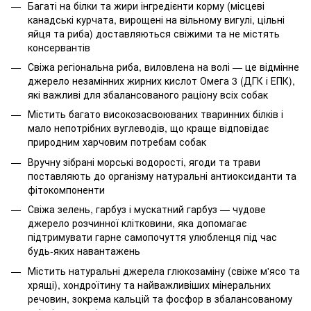
Багаті на білки та жири інгредієнти корму (місцеві
канадські курчата, вирощені на вільному вигулі, цільні
яйця та риба) доставляються свіжими та не містять
консервантів
Свіжа регіональна риба, виловлена на волі — це відмінне
джерело незамінних жирних кислот Омега 3 (ДГК і ЕПК),
які важливі для збалансованого раціону всіх собак
Містить багато високозасвоюваних тваринних білків і
мало непотрібних вуглеводів, що краще відповідає
природним харчовим потребам собак
Вручну зібрані морські водорості, ягоди та трави
поставляють до організму натуральні антиоксиданти та
фітокомпоненти
Свіжа зелень, гарбуз і мускатний гарбуз — чудове
джерело розчинної клітковини, яка допомагає
підтримувати гарне самопочуття улюбленця під час
будь-яких навантажень
Містить натуральні джерела глюкозаміну (свіже м'ясо та
хрящі), хондроїтину та найважливіших мінеральних
речовин, зокрема кальцій та фосфор в збалансованому