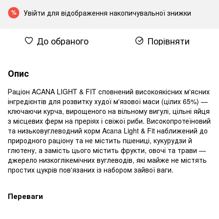
Увійти
для відображення накопичувальної знижки
%
До обраного
Порівняти
Опис
Раціон ACANA LIGHT & FIT сповнений високоякісних м'ясних
інгредієнтів для розвитку худої м'язової маси (цілих 65%) —
ключаючи курча, вирощеного на вільному вигулі, цільні яйця
з місцевих ферм на преріях і свіжої риби. Високопротеїновий
та низьковуглеводний корм Acana Light & Fit наближений до
природного раціону та не містить пшениці, кукурудзи й
глютену, а замість цього містить фрукти, овочі та трави —
джерело низкоглікемічних вуглеводів, які майже не містять
простих цукрів пов'язаних із набором зайвої ваги.
Переваги