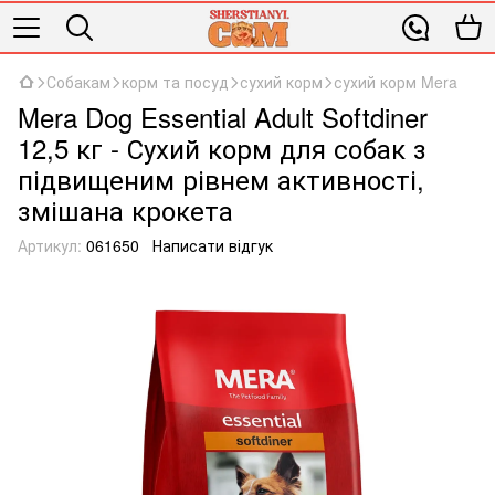
Собакам
корм та посуд
сухий корм
сухий корм Mera
Mera Dog Essential Adult Softdiner
12,5 кг - Сухий корм для собак з
підвищеним рівнем активності,
змішана крокета
Артикул:
061650
Написати відгук