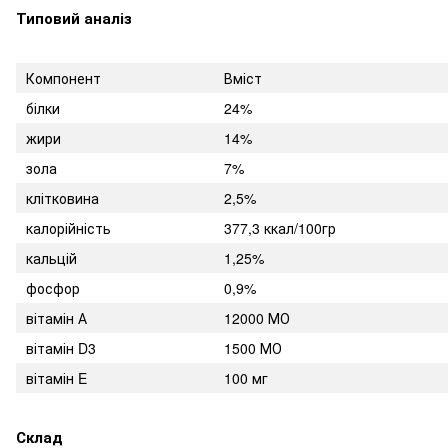
Типовий аналіз
Компонент
Вміст
білки
24%
жири
14%
зола
7%
клітковина
2,5%
калорійність
377,3 ккал/100гр
кальцій
1,25%
фосфор
0,9%
вітамін А
12000 МО
вітамін D3
1500 МО
вітамін E
100 мг
Склад