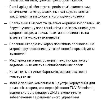
Пивні дріжджі збагачують раціон амінокислотами,
вітамінами та мінералами, які поліпшують апетит
улюбленця та зміцнюють його імунну систему
Збагачений Омега-3 та Омега-6 жирними кислотами, які
беруть участь у зростанні клітин і є незамінними для
здоров'я шкіри, а також позитивно впливають на
імунітет та мозкову активність
Рослинні інгредієнти корму позитивно впливають на
мікрофлору кишківника, у такий спосіб нормалізуючи
травлення
Мікс крокетів різних розмірів і текстур дає змогу
задовольнити апетит найвибагливіших собак
Не містить штучних барвників, ароматизаторів і
консервантів
Mera
є першою компанією в індустрії харчування для
домашніх тварин, яка сертифікована TÜV Rhineland,
відповідно до стандарту ZNU з екологічного
забезпечення та раціонального управління