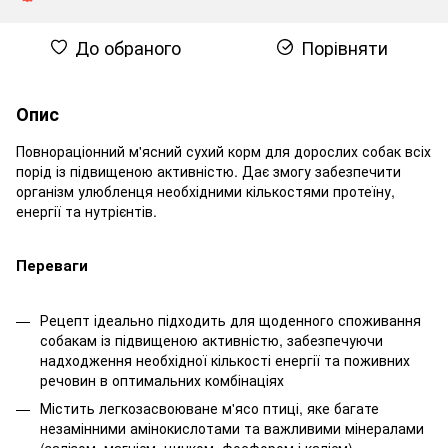
До обраного
Порівняти
Опис
Повнораціонний м'ясний сухий корм для дорослих собак всіх
порід із підвищеною активністю. Дає змогу забезпечити
організм улюбленця необхідними кількостями протеїну,
енергії та нутрієнтів.
Переваги
Рецепт ідеально підходить для щоденного споживання
собакам із підвищеною активністю, забезпечуючи
надходження необхідної кількості енергії та поживних
речовин в оптимальних комбінаціях
Містить легкозасвоюване м'ясо птиці, яке багате
незамінними амінокислотами та важливими мінералами
(залізом, магнієм, цинком, фосфором і калієм)