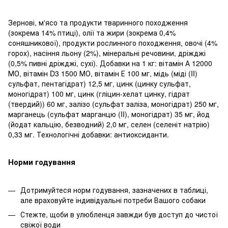
Зернові, м'ясо та продукти тваринного походження
(зокрема 14% птиці), олії та жири (зокрема 0,4%
соняшникової), продукти рослинного походження, овочі (4%
горох), насіння льону (2%), мінеральні речовини, дріжджі
(0,5% пивні дріжджі, сухі). Добавки на 1 кг: вітамін А 12000
МО, вітамін D3 1500 МО, вітамін Е 100 мг, мідь (міді (II)
сульфат, пентагідрат) 12,5 мг, цинк (цинку сульфат,
моногідрат) 100 мг, цинк (гліцин-хелат цинку, гідрат
(твердий)) 60 мг, залізо (сульфат заліза, моногідрат) 250 мг,
марганець (сульфат марганцю (II), моногідрат) 35 мг, йод
(йодат кальцію, безводний) 2,0 мг, селен (селеніт натрію)
0,33 мг. Технологічні добавки: антиоксиданти.
Норми годування
Дотримуйтеся норм годування, зазначених в таблиці,
але враховуйте індивідуальні потреби Вашого собаки
Стежте, щоби в улюбленця завжди був доступ до чистої
свіжої води