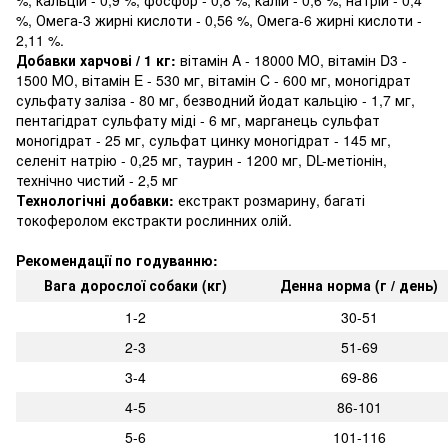
%, кальцій - 0,9 %, фосфор - 0,8 %, калій - 0,6 %, натрій - 0,4
%, Омега-3 жирні кислоти - 0,56 %, Омега-6 жирні кислоти -
2,11 %.
Добавки харчові / 1 кг:
вітамін A - 18000 МО, вітамін D3 -
1500 МО, вітамін E - 530 мг, вітамін C - 600 мг, моногідрат
сульфату заліза - 80 мг, безводний йодат кальцію - 1,7 мг,
пентагідрат сульфату міді - 6 мг, марганець сульфат
моногідрат - 25 мг, сульфат цинку моногідрат - 145 мг,
селеніт натрію - 0,25 мг, таурин - 1200 мг, DL-метіонін,
технічно чистий - 2,5 мг
Технологічні добавки:
екстракт розмарину, багаті
токоферолом екстракти рослинних олій.
Рекомендації по годуванню:
Вага дорослої собаки (кг)
Денна норма (г / день)
1-2
30-51
2-3
51-69
3-4
69-86
4-5
86-101
5-6
101-116