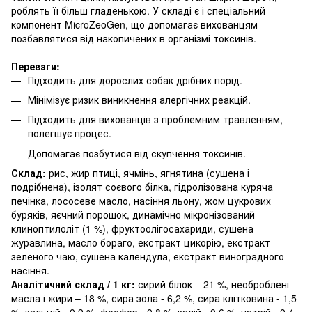
роблять її більш гладенькою. У складі є і спеціальний
компонент MicroZeoGen, що допомагає вихованцям
позбавлятися від накопичених в організмі токсинів.
Переваги:
Підходить для дорослих собак дрібних порід.
Мінімізує ризик виникнення алергічних реакцій.
Підходить для вихованців з проблемним травленням,
полегшує процес.
Допомагає позбутися від скупчення токсинів.
Склад:
рис, жир птиці, ячмінь, ягнятина (сушена і
подрібнена), ізолят соєвого білка, гідролізована куряча
печінка, лососеве масло, насіння льону, жом цукрових
буряків, яєчний порошок, динамічно мікронізований
клиноптилоліт (1 %), фруктоолігосахариди, сушена
журавлина, масло бораго, екстракт цикорію, екстракт
зеленого чаю, сушена календула, екстракт виноградного
насіння.
Аналітичний склад / 1 кг:
сирий білок – 21 %, необроблені
масла і жири – 18 %, сира зола - 6,2 %, сира клітковина - 1,5