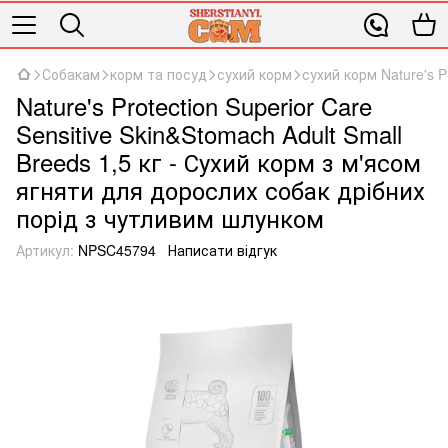
Собакам
корм та посуд
сухий корм
сухий корм Nature's P
Nature's Protection Superior Care
Sensitive Skin&Stomach Adult Small
Breeds 1,5 кг - Сухий корм з м'ясом
ягняти для дорослих собак дрібних
порід з чутливим шлунком
Артикул:
NPSC45794
Написати відгук