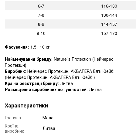
6-7
116-130
7-8
130-144
8-9
144-157
9-10
157-170
Фасування:
1,5 і 10 кг
Найменування бренду
: Nature`s Protection (Нейчерес
Протекшн)
Виробник
: Нейчерес Протекшн, АКВАТЕРА Елті Юейбі
(Нейчерес Протекшн, АКВАТЕРА Елті Юейбі)
Країна реєстрації бренду
: Литва
Розміщення виробничих потужностей
: Литва
Характеристики
Гранула
Мала
Країна
Литва
виробник