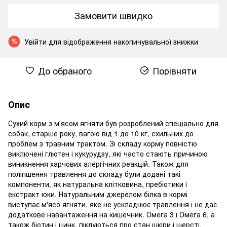
Замовити швидко
Увійти
для відображення накопичувальної знижки
%
До обраного
Порівняти
Опис
Сухий корм з м'ясом ягняти був розроблений спеціально для
собак, старше року, вагою від 1 до 10 кг, схильних до
проблем з травним трактом. Зі складу корму повністю
виключені глютен і кукурудзу, які часто стають причиною
виникнення харчових алергічних реакцій. Також для
поліпшення травлення до складу були додані такі
компоненти, як натуральна клітковина, пребіотики і
екстракт юки. Натуральним джерелом білка в кормі
виступає м'ясо ягняти, яке не ускладнює травлення і не дає
додаткове навантаження на кишечник. Омега 3 і Омега 6, а
також біотин і цинк, піклуються про стан шкіри і шерсті,