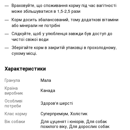
Враховуйте, що споживання корму під час вагітності
може збільшуватися в 1,5-2,5 рази
Корм досить збалансований, тому додаткові вітаміни
або мінерали не потрібні
Слідкуйте, щоб у улюбленця завжди був доступ до
чистої свіжої води
Зберігайте корм в закритій упаковці в прохолодному,
сухому місці.
Характеристики
Гранула
Мала
Країна
Канада
виробник
Особливі
Здоров'я шерсті
потреби
Клас корму
Суперпреміум, Холістик
Вік собаки
Для цуценят і юніорів
,
Для собак
похилого віку
,
Для дорослих собак