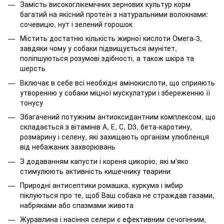
Замість високоглікемічних зернових культур корм
багатий на якісний протеїн з натуральними волокнами:
сочевицю, нут і зелений горошок
Містить достатню кількість жирної кислоти Омега-3,
завдяки чому у собаки підвищується імунітет,
поліпшуються розумові здібності, а також шкіра та
шерсть
Включає в себе всі необхідні амінокислоти, що сприяють
утворенню у собаки міцної мускулатури і збереженню її
тонусу
Збагачений потужним антиоксидантним комплексом, що
складається з вітамінів А, Е, С, D3, бета-каротину,
розмарину і селену, які захищають організм улюбленця
від небажаних захворювань
З додаванням капусти і кореня цикорію, які м'яко
стимулюють активність кишечнику тварини
Природні антисептики ромашка, куркума і імбир
піклуються про те, щоб Ваш собака не страждав газами,
набряками або спазмами живота
Журавлина і насіння селери є ефективним сечогінним,