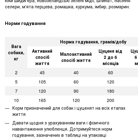
юки шидигера, новозеландські зелені мідії, шпинат, насіння
селери, м'ята перцева, ромашка, куркума, імбир, розмарин.
Норми годування
Норма годування, грамів/добу
Вага
Активний
Цуценя від
Цуц
собаки,
Малоактивний
спосіб
2 до 6
6
кг
спосіб життя
життя
місяців
м
2
45
40
60
5
105
60
120
7
120
90
180
10
165
120
200
Корм призначений для собак і цуценят на всіх етапах
життя
Давати щодня з урахуванням ваги і фізичного
навантаження улюбленця. Дотримуйтеся норм
годування, зазначених в таблиці на упаковці