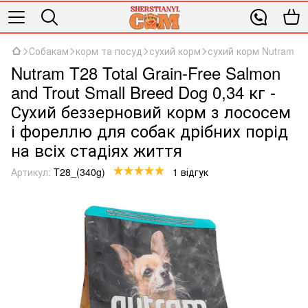
Собакам
корм та посуд
сухий корм
сухий корм Nutram
Nutram T28 Total Grain-Free Salmon
and Trout Small Breed Dog 0,34 кг -
Сухий беззерновий корм з лососем
і фореллю для собак дрібних порід
на всіх стадіях життя
Артикул:
T28_(340g)
1 відгук