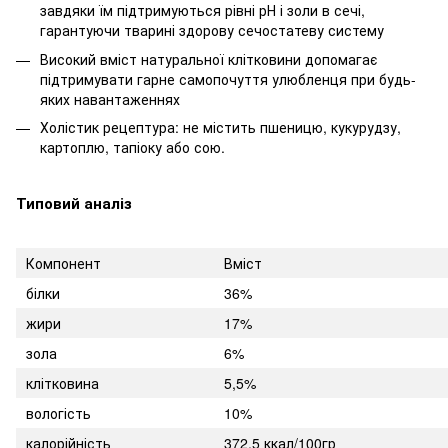
завдяки їм підтримуються рівні рН і золи в сечі,
гарантуючи тварині здорову сечостатеву систему
Високий вміст натуральної клітковини допомагає
підтримувати гарне самопочуття улюбленця при будь-
яких навантаженнях
Холістик рецептура: не містить пшеницю, кукурудзу,
картоплю, тапіоку або сою.
Типовий аналіз
Компонент
Вміст
білки
36%
жири
17%
зола
6%
клітковина
5,5%
вологість
10%
калорійність
372,5 ккал/100гр