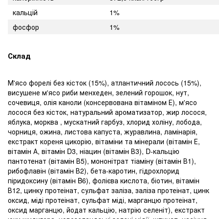
кальцій
1%
фосфор
1%
Склад
М'ясо форелі без кісток (15%), атлантичний лосось (15%),
висушене м'ясо риби менхеден, зелений горошок, нут,
сочевиця, олія каноли (консервована вітаміном Е), м'ясо
лосося без кісток, натуральний ароматизатор, жир лосося,
яблука, морква , мускатний гарбуз, хлорид холіну, лобода,
чорниця, ожина, листова капуста, журавлина, ламінарія,
екстракт кореня цикорію, вітаміни та мінерали (вітамін Е,
вітамін А, вітамін D3, ніацин (вітамін В3), D-кальцію
пантотенат (вітамін В5), мононітрат тіаміну (вітамін В1),
рибофлавін (вітамін В2), бета-каротин, гідрохлорид
піридоксину (вітамін B6), фолієва кислота, біотин, вітамін
В12, цинку протеінат, сульфат заліза, заліза протеінат, цинк
оксид, міді протеінат, сульфат міді, марганцю протеінат,
оксид марганцю, йодат кальцію, натрію селеніт), екстракт