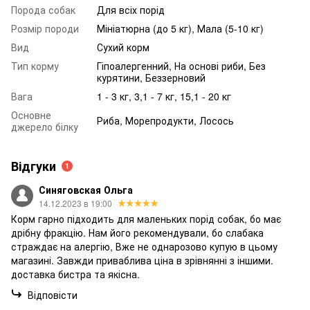
Порода собак
Для всіх порід
Розмір породи
Мініатюрна (до 5 кг), Мала (5-10 кг)
Вид
Сухий корм
Тип корму
Гіпоалергенний, На основі риби, Без
курятини, Беззерновий
Вага
1 - 3 кг, 3,1 - 7 кг, 15,1 - 20 кг
Основне
Риба, Морепродукти, Лосось
джерело білку
Відгуки
1
Синяговская Ольга
14.12.2023 в 19:00
Корм гарно підходить для маленьких порід собак, бо має
дрібну фракцію. Нам його рекомендували, бо слабака
страждає на алергію, Вже не однарозово купую в цьому
магазині. Завжди приваблива ціна в зрівнянні з іншими.
доставка бистра та якісна.
Відповісти