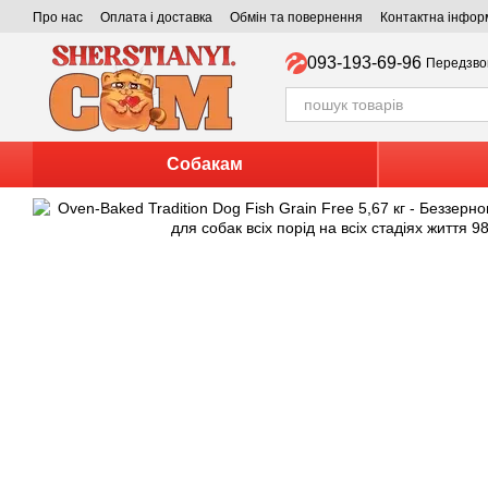
Перейти до основного контенту
Про нас
Оплата і доставка
Обмін та повернення
Контактна інфор
093-193-69-96
Передзво
Собакам