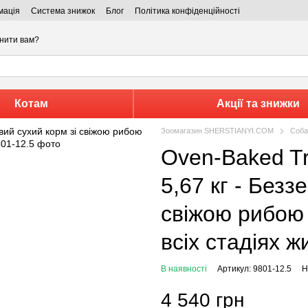
мація
Система знижок
Блог
Політика конфіденційності
нити вам?
Котам
Акції та знижки
Зоомагазин SHERSTIANYI.COM
Соба
Oven-Baked Tradition Dog Fish Grain Free
5,67 кг - Безз
свіжою рибою 
всіх стадіях ж
В наявності
Артикул: 9801-12.5
Н
4 540 грн