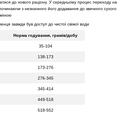
ватися до нового раціону. У середньому процес переходу на
 починаючи з незначного його додавання до звичного сухого
аміною
енця завжди був доступ до чистої свіжої води
Норма годування, грамів/добу
35-104
138-173
173-276
276-345
345-414
449-518
518-552