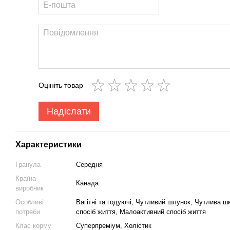
Оцініть товар
Надіслати
Характеристики
Гранула
Середня
Країна
Канада
виробник
Особливі
Вагітні та годуючі, Чутливий шлунок, Чутлива шк
потреби
спосіб життя, Малоактивний спосіб життя
Клас корму
Суперпреміум, Холістик