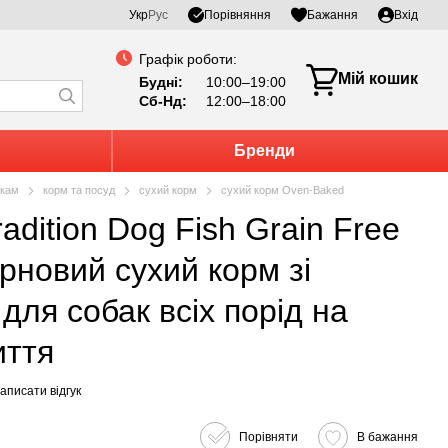
Порівняння
Укр
Рус
Бажання
Вхід
Графік роботи:
Мій кошик
Будні:
10:00–19:00
Сб-Нд:
12:00–18:00
Бренди
кам
корм та посуд
сухий корм
сухий корм Oven-Baked
ерновий сухий корм зі
для собак всіх порід на
иття
аписати відгук
Порівняти
В бажання