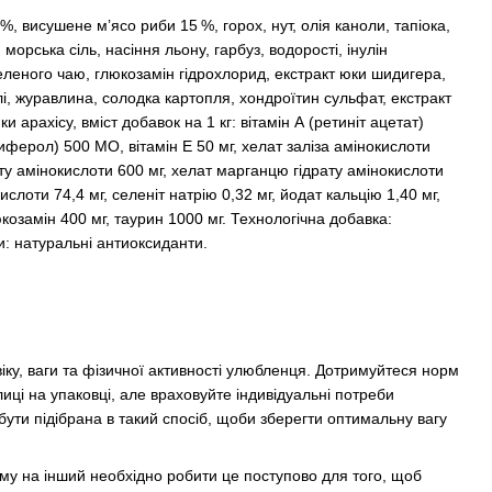
 %, висушене м’ясо риби 15 %, горох, нут, олія каноли, тапіока,
 морська сіль, насіння льону, гарбуз, водорості, інулін
зеленого чаю, глюкозамін гідрохлорид, екстракт юки шидигера,
і, журавлина, солодка картопля, хондроїтин сульфат, екстракт
 арахісу, вміст добавок на 1 кг: вітамін А (ретиніт ацетат)
ферол) 500 МО, вітамін Е 50 мг, хелат заліза амінокислоти
рату амінокислоти 600 мг, хелат марганцю гідрату амінокислоти
кислоти 74,4 мг, селеніт натрію 0,32 мг, йодат кальцію 1,40 мг,
козамін 400 мг, таурин 1000 мг. Технологічна добавка:
: натуральні антиоксиданти.
іку, ваги та фізичної активності улюбленця. Дотримуйтеся норм
иці на упаковці, але враховуйте індивідуальні потреби
ути підібрана в такий спосіб, щоби зберегти оптимальну вагу
рму на інший необхідно робити це поступово для того, щоб