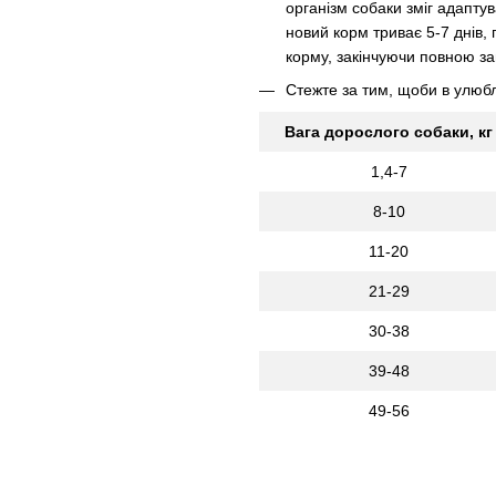
організм собаки зміг адапту
новий корм триває 5-7 днів,
корму, закінчуючи повною з
Стежте за тим, щоби в улюбл
Вага дорослого собаки, кг
1,4-7
8-10
11-20
21-29
30-38
39-48
49-56