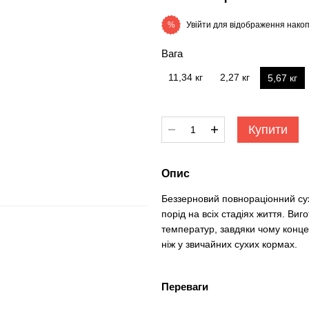
Увійти
для відображення накоп
%
Вага
11,34 кг
2,27 кг
5,67 кг
Купити
Опис
Беззерновий повнораціонний сух
порід на всіх стадіях життя. Виг
температур, завдяки чому конце
ніж у звичайних сухих кормах.
Переваги