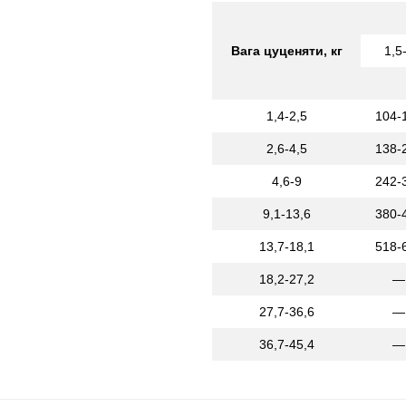
Вага цуценяти, кг
1,5
1,4-2,5
104-
2,6-4,5
138-
4,6-9
242-
9,1-13,6
380-
13,7-18,1
518-
18,2-27,2
—
27,7-36,6
—
36,7-45,4
—