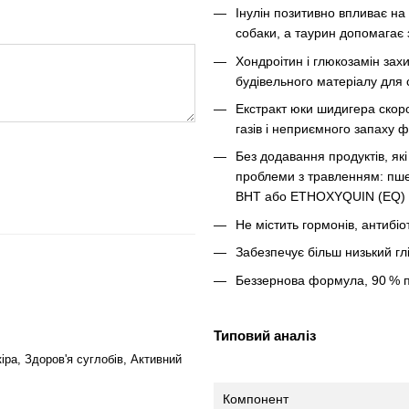
Інулін позитивно впливає на
собаки, а таурин допомагає 
Хондроітин і глюкозамін зах
будівельного матеріалу для 
Екстракт юки шидигера скор
газів і неприємного запаху 
Без додавання продуктів, як
проблеми з травленням: пшен
BHT або ETHOXYQUIN (EQ)
Не містить гормонів, антибіо
Забезпечує більш низький гл
Беззернова формула, 90 % пр
Типовий аналіз
іра, Здоров'я суглобів, Активний
Компонент