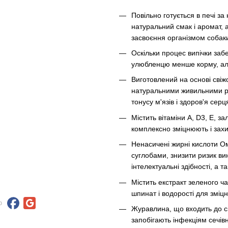
Повільно готується в печі за
натуральний смак і аромат, а 
засвоєння організмом собак
Оскільки процес випічки заб
улюбленцю менше корму, але
Виготовлений на основі свіжо
натуральними живильними р
тонусу м'язів і здоров'я сер
Містить вітаміни А, D3, Е, за
комплексно зміцнюють і зах
Ненасичені жирні кислоти О
суглобами, знизити ризик ви
інтелектуальні здібності, а т
Містить екстракт зеленого ч
шпинат і водорості для зміц
ю
Журавлина, що входить до ск
запобігають інфекціям сечів