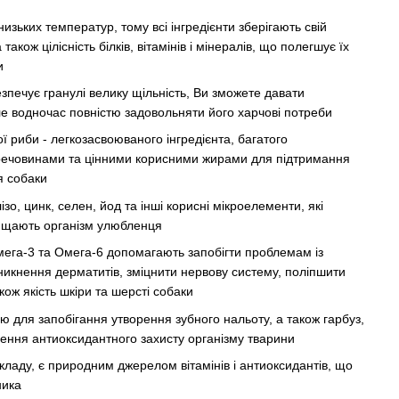
 низьких температур, тому всі інгредієнти зберігають свій
також цілісність білків, вітамінів і мінералів, що полегшує їх
и
езпечує гранулі велику щільність, Ви зможете давати
 водночас повністю задовольняти його харчові потреби
ї риби - легкозасвоюваного інгредієнта, багатого
ечовинами та цінними корисними жирами для підтримання
ця собаки
лізо, цинк, селен, йод та інші корисні мікроелементи, які
ищають організм улюбленця
мега-3 та Омега-6 допомагають запобігти проблемам із
никнення дерматитів, зміцнити нервову систему, поліпшити
акож якість шкіри та шерсті собаки
аю для запобігання утворення зубного нальоту, а також гарбуз,
нення антиоксидантного захисту організму тварини
ладу, є природним джерелом вітамінів і антиоксидантів, що
ника