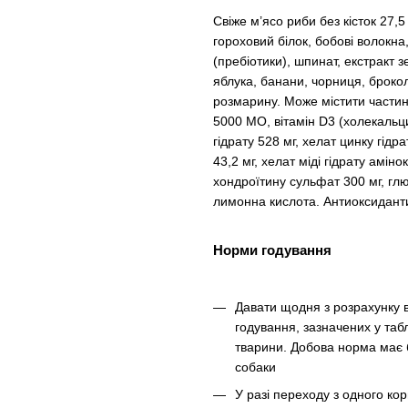
Свіже м’ясо риби без кісток 27,5
гороховий білок, бобові волокна,
(пребіотики), шпинат, екстракт 
яблука, банани, чорниця, брокол
розмарину. Може містити частинки
5000 МО, вітамін D3 (холекальци
гідрату 528 мг, хелат цинку гід
43,2 мг, хелат міді гідрату аміно
хондроїтину сульфат 300 мг, глю
лимонна кислота. Антиоксиданти
Норми годування
Давати щодня з розрахунку в
годування, зазначених у табл
тварини. Добова норма має б
собаки
У разі переходу з одного ко