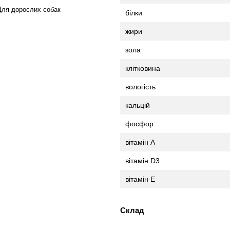
Для дорослих собак
білки
жири
зола
клітковина
вологість
кальцій
фосфор
вітамін А
вітамін D3
вітамін E
Склад