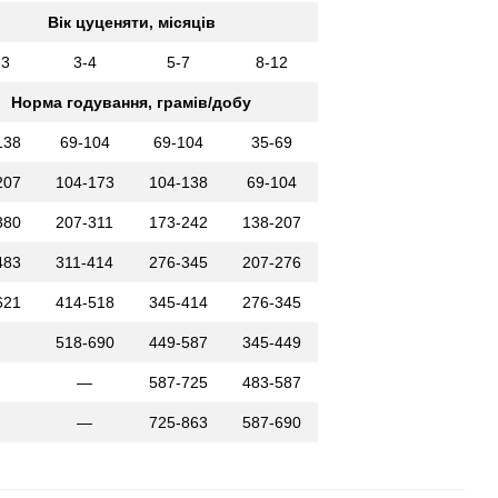
Вік цуценяти, місяців
-3
3-4
5-7
8-12
Норма годування, грамів/добу
138
69-104
69-104
35-69
207
104-173
104-138
69-104
380
207-311
173-242
138-207
483
311-414
276-345
207-276
621
414-518
345-414
276-345
518-690
449-587
345-449
—
587-725
483-587
—
725-863
587-690