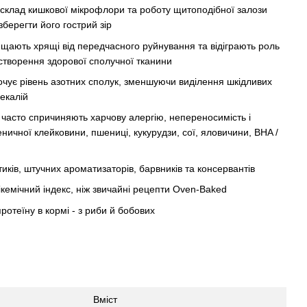
 склад кишкової мікрофлори та роботу щитоподібної залози
зберегти його гострий зір
ищають хрящі від передчасного руйнування та відіграють роль
створення здорової сполучної тканини
очує рівень азотних сполук, зменшуючи виділення шкідливих
фекалій
і часто спричиняють харчову алергію, непереносимість і
ичної клейковини, пшениці, кукурудзи, сої, яловичини, BHA /
тиків, штучних ароматизаторів, барвників та консервантів
ікемічний індекс, ніж звичайні рецепти Oven-Baked
отеїну в кормі - з риби й бобових
Вміст