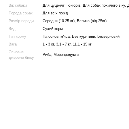
Вік собаки
Для цуценят і юніорів
,
Для собак похилого віку
,
Порода собак
Для всіх порід
Розмір породи
Середня (10-25 кг), Велика (від 25кг)
Вид
Сухий корм
Тип корму
На основі м'яса, Без курятини, Беззерновий
Вага
1 - 3 кг, 3,1 - 7 кг, 11,1 - 15 кг
Основне
Риба, Морепродукти
джерело білку