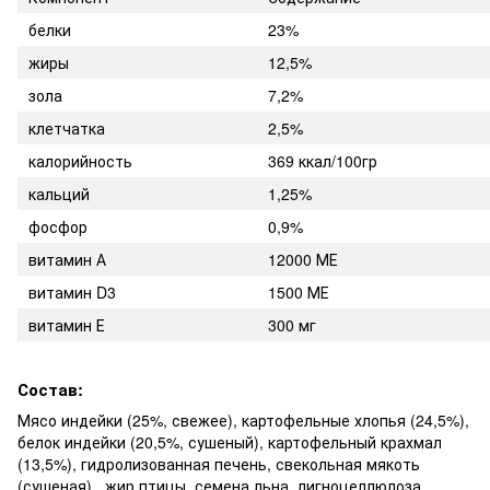
белки
23%
жиры
12,5%
зола
7,2%
клетчатка
2,5%
калорийность
369 ккал/100гр
кальций
1,25%
фосфор
0,9%
витамин А
12000 МЕ
витамин D3
1500 МЕ
витамин Е
300 мг
Состав:
Мясо индейки (25%, свежее), картофельные хлопья (24,5%),
белок индейки (20,5%, сушеный), картофельный крахмал
(13,5%), гидролизованная печень, свекольная мякоть
(сушеная) , жир птицы, семена льна, лигноцеллюлоза,