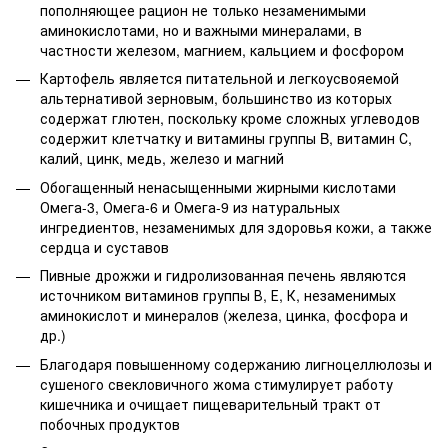
пополняющее рацион не только незаменимыми
аминокислотами, но и важными минералами, в
частности железом, магнием, кальцием и фосфором
Картофель является питательной и легкоусвояемой
альтернативой зерновым, большинство из которых
содержат глютен, поскольку кроме сложных углеводов
содержит клетчатку и витамины группы B, витамин С,
калий, цинк, медь, железо и магний
Обогащенный ненасыщенными жирными кислотами
Омега-3, Омега-6 и Омега-9 из натуральных
ингредиентов, незаменимых для здоровья кожи, а также
сердца и суставов
Пивные дрожжи и гидролизованная печень являются
источником витаминов группы В, Е, К, незаменимых
аминокислот и минералов (железа, цинка, фосфора и
др.)
Благодаря повышенному содержанию лигноцеллюлозы и
сушеного свекловичного жома стимулирует работу
кишечника и очищает пищеварительный тракт от
побочных продуктов