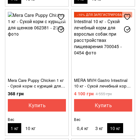
−10% ДЛЯ ЗАРЕГИСТРИРОВАННЫХ КЛИЕНТОВ
Mera Care Puppy Chicken 1 кг
MERA MVH Gastro Intestinal
- Сухой корм с курицей для
10 кг - Сухой лечебный корм
щенков
для взрослых собак при
368 грн
4 100 грн
4 555 грн
расстройствах пищеварения
Купить
Купить
Вес
Вес
1 кг
10 кг
0,4 кг
3 кг
10 кг