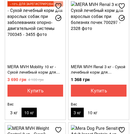
−10% ДЛЯ ЗАРЕГИСТРИРОВАННЫХ КЛИЕНТОВ
MERA MVH Mobility 10 кг -
MERA MVH Renal 3 кг - Сухой
Сухой лечебный корм для
лечебный корм для
взрослых собак при
взрослых собак при
3 690 грн
1 368 грн
4 100 грн
заболеваниях опорно-
болезнях почек
двигательной системы
Купить
Купить
Вес
Вес
3 кг
10 кг
3 кг
10 кг