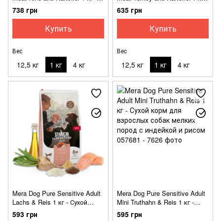
Сухой беззерновой корм с
Сухой беззерновой корм с
738 грн
635 грн
говядиной и картофелем для
индейкой и картофелем для
собак
собак
Купить
Купить
Вес
Вес
12,5 кг
1 кг
4 кг
12,5 кг
1 кг
4 кг
Mera Dog Pure Sensitive Adult
Mera Dog Pure Sensitive Adult
Lachs & Reis 1 кг - Сухой
Mini Truthahn & Reis 1 кг -
корм для взрослых собак с
Сухой корм для взрослых
593 грн
595 грн
лососем и рисом
собак мелких пород с