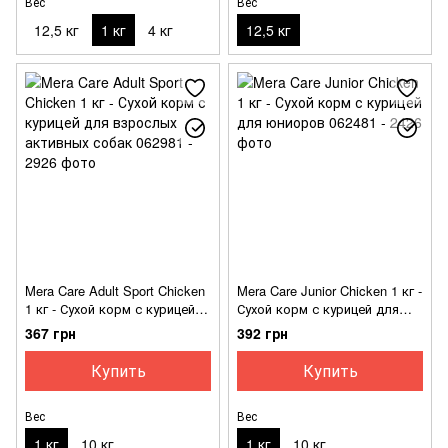
Вес
Вес
12,5 кг
1 кг
4 кг
12,5 кг
Mera Care Adult Sport Chicken
Mera Care Junior Chicken 1 кг -
1 кг - Сухой корм с курицей
Сухой корм с курицей для
для взрослых активных
юниоров
367 грн
392 грн
собак
Купить
Купить
Вес
Вес
1 кг
10 кг
1 кг
10 кг