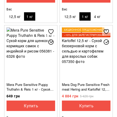
Вес
Вес
12,5 кг
1 кг
12,5 кг
1 кг
4 кг
АКЦИОННОЕ ПРЕДЛОЖЕНИЕ
−10% ДЛЯ ЗАРЕГИСТРИРОВАННЫХ КЛИЕНТОВ
Mera Pure Sensitive Puppy
Mera Dog Pure Sensitive Fresh
Truthahn & Reis 1 кг - Сухой
meat Hering and Kartoffel 12,5
корм для щенков и
кг - Сухой беззерновой корм
649 грн
4 884 грн
5 426 грн
кормящих самок с индейкой
с сельдью и картофелем для
и рисом
взрослых собак
Купить
Купить