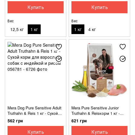
индейкой и рисом
Купить
Купить
Вес
Вес
12,5 кг
1 кг
1 кг
4 кг
Mera Dog Pure Sensitive Adult
Mera Pure Sensitive Junior
Truthahn & Reis 1 кг - Сухой
Truthahn & Reisкорм 1 кг -
корм для взрослых собак с
Сухой корм для юниоров с
562 грн
621 грн
индейкой и рисом
индейкой и рисом
Купить
Купить