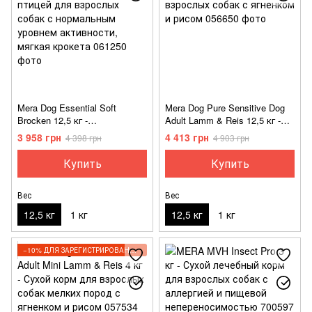
Mera Dog Essential Soft
Mera Dog Pure Sensitive Dog
Brocken 12,5 кг -
Adult Lamm & Reis 12,5 кг -
Полувлажный корм с птицей
Сухой корм для взрослых
3 958 грн
4 413 грн
4 398 грн
4 903 грн
для взрослых собак с
собак с ягненком и рисом
нормальным уровнем
Купить
Купить
активности, мягкая крокета
Вес
Вес
12,5 кг
1 кг
12,5 кг
1 кг
−10% ДЛЯ ЗАРЕГИСТРИРОВАННЫХ КЛИЕНТОВ