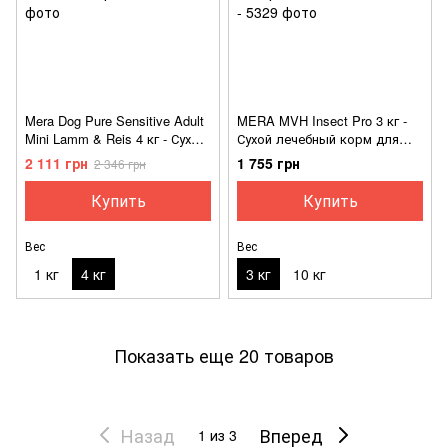
Mera Dog Pure Sensitive Adult
MERA MVH Insect Pro 3 кг -
Mini Lamm & Reis 4 кг - Сухой
Сухой лечебный корм для
корм для взрослых собак
взрослых собак с аллергией
2 111 грн
1 755 грн
2 346 грн
мелких пород с ягненком и
и пищевой
рисом
непереносимостью
Купить
Купить
Вес
Вес
1 кг
4 кг
3 кг
10 кг
Показать еще 20 товаров
Назад
Вперед
1
из 3