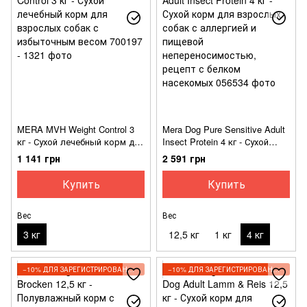
MERA MVH Weight Control 3
Mera Dog Pure Sensitive Adult
кг - Сухой лечебный корм для
Insect Protein 4 кг - Сухой
взрослых собак с
корм для взрослых собак с
1 141 грн
2 591 грн
избыточным весом
аллергией и пищевой
непереносимостью, рецепт с
Купить
Купить
белком насекомых
Вес
Вес
3 кг
12,5 кг
1 кг
4 кг
−10% ДЛЯ ЗАРЕГИСТРИРОВАННЫХ КЛИЕНТОВ
−10% ДЛЯ ЗАРЕГИСТРИРОВАННЫХ КЛИЕНТОВ