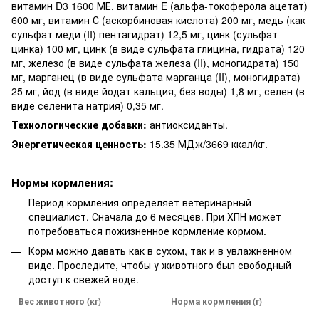
витамин D3 1600 МЕ, витамин E (альфа-токоферола ацетат)
600 мг, витамин С (аскорбиновая кислота) 200 мг, медь (как
сульфат меди (II) пентагидрат) 12,5 мг, цинк (сульфат
цинка) 100 мг, цинк (в виде сульфата глицина, гидрата) 120
мг, железо (в виде сульфата железа (II), моногидрата) 150
мг, марганец (в виде сульфата марганца (II), моногидрата)
25 мг, йод (в виде йодат кальция, без воды) 1,8 мг, селен (в
виде селенита натрия) 0,35 мг.
Технологические добавки:
антиоксиданты.
Энергетическая ценность:
15.35 МДж/3669 ккал/кг.
Нормы кормления:
Период кормления определяет ветеринарный
специалист. Сначала до 6 месяцев. При ХПН может
потребоваться пожизненное кормление кормом.
Корм можно давать как в сухом, так и в увлажненном
виде. Проследите, чтобы у животного был свободный
доступ к свежей воде.
Вес животного (кг)
Норма кормления (г)