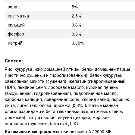
зола
5%
клетчатка
2,5%
кальций
0,6%
фосфор
0,3%
натрий
0,35%
Состав:
Рис, кукуруза, жир домашней птицы, белок домашней птицы
(частично сушеный и гидролизованный), белок кукурузы,
свекольная мякоть (сушеная), желатин (гидролизованный,
HDP), льняное семя, лососевое масло, куриная печень
(высушенная, гидролизованная), подсолнечное масло,
карбонат кальция, поваренная соль, хлорид калия, порошок
яйца, лигноцеллюлоза, дрожжи (0,3%, богатые маннан-
олигосахаридами и бета-глюканами из клеточных стенок
дрожжей), цитрат калия, инулин цикория, морские
водоросли (сушеные, богатые ДГК).
Витамины и микроэлементы:
витамин A 22000 МЕ,