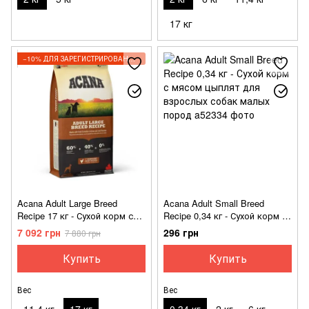
17 кг
−10% ДЛЯ ЗАРЕГИСТРИРОВАННЫХ КЛИЕНТОВ
Acana Adult Large Breed
Acana Adult Small Breed
Recipe 17 кг - Сухой корм с
Recipe 0,34 кг - Сухой корм с
мясом цыпленка для крупных
мясом цыплят для взрослых
7 092 грн
296 грн
7 880 грн
и гигантских пород
собак малых пород
Купить
Купить
Вес
Вес
11,4 кг
17 кг
0,34 кг
2 кг
6 кг