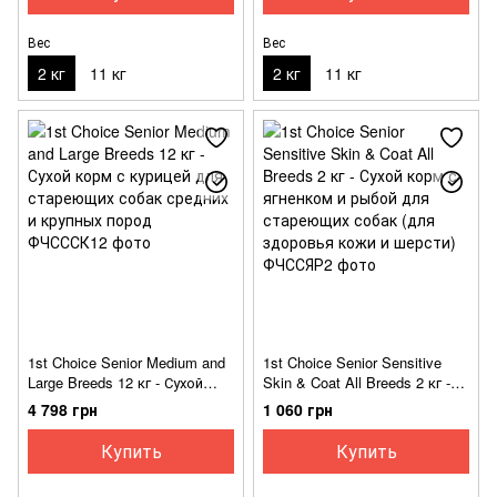
шерсти
Вес
Вес
2 кг
11 кг
2 кг
11 кг
1st Choice Senior Medium and
1st Choice Senior Sensitive
Large Breeds 12 кг - Сухой
Skin & Coat All Breeds 2 кг -
корм с курицей для
Сухой корм с ягненком и
4 798 грн
1 060 грн
стареющих собак средних и
рыбой для стареющих собак
крупных пород
(для здоровья кожи и
Купить
Купить
шерсти)