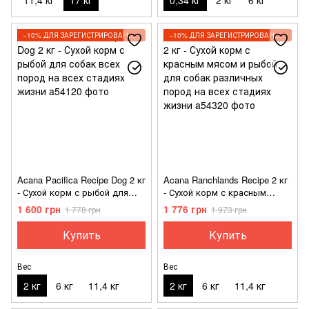
−10% ДЛЯ ЗАРЕГИСТРИРОВАННЫХ КЛИЕНТОВ
−10% ДЛЯ ЗАРЕГИСТРИРОВАННЫХ КЛИЕНТОВ
Acana Pacifica Recipe Dog 2 кг
Acana Ranchlands Recipe 2 кг
- Сухой корм с рыбой для
- Сухой корм с красным
собак всех пород на всех
мясом и рыбой для собак
1 600 грн
1 776 грн
1 778 грн
1 973 грн
стадиях жизни
различных пород на всех
стадиях жизни
Купить
Купить
Вес
Вес
2 кг
6 кг
11,4 кг
2 кг
6 кг
11,4 кг