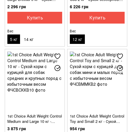
корм с курицей для
гипоаллергенный корм с
2 296 грн
6 226 грн
взрослых собак средних и
треской для взрослых собак
крупных пород
склонных к пищевой
Купить
Купить
аллергии
Вес
Вес
5 кг
14 кг
12 кг
1st Choice Adult Weight Control
1st Choice Adult Weight Control
Medium and Large 10 кг -
Toy and Small 2 кг - Сухой
Сухой корм с курицей для
корм с курицей для собак
3 875 грн
954 грн
собак средних и крупных
мини и малых пород с