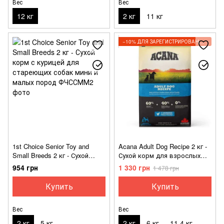
Вес
Вес
12 кг
2 кг
11 кг
−10% ДЛЯ ЗАРЕГИСТРИРОВАННЫХ КЛИЕНТОВ
1st Choice Senior Toy and
Acana Adult Dog Recipe 2 кг -
Small Breeds 2 кг - Сухой
Сухой корм для взрослых
корм с курицей для
собак всех пород
954 грн
1 330 грн
1 478 грн
стареющих собак мини и
малых пород
Купить
Купить
Вес
Вес
2 кг
5 кг
2 кг
6 кг
11,4 кг