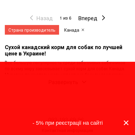
Назад
Вперед
1
из 6
Страна производитель
Канада
Сухой канадский корм для собак по лучшей
цене в Украине!
Все большую популярность среди заботливых собачников
по всему миру завоевывает сухой корм для собак Канада.
Мировую признательность известные бренды заслужили
благодаря безупречному качеству выпускаемой продукции,
Развернуть
инновационным подходам и заботе о здоровье домашних
животных.
Достоинства собачьего корма из Канады
Законодательство этой страны отличается особой
строгостью в сфере качества пищевой зооиндустрии. Там
093-193-69-96
×
действуют высокие стандарты производства,
- 5% при реєстрації на сайті
обязывающие изготовителей тщательно контролировать
Контактная информация
производственный процесс на всех этапах. Благодаря