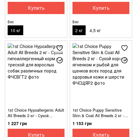
пород с избыточным весом
избыточным весом
Купить
Купить
Вес
Вес
10 кг
2 кг
4,5 кг
1st Choice Hypoallergenic Adult
1st Choice Puppy Sensitive
All Breeds 2 кг - Сухой
Skin & Coat All Breeds 2 кг -
гипоаллергенный корм с
Сухой корм с ягненком и
1 227 грн
1 153 грн
треской для взрослых собак
рыбой для щенков всех
различных пород
пород для здоровья кожи и
Купить
Купить