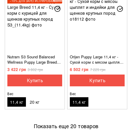
−10% ДЛЯ ЗАРЕГИСТРИРОВАННЫХ КЛИЕНТОВ
Nutram S3 Sound Balanced
Orijen Puppy Large 11,4 кг -
Wellness Puppy Large Breed
Сухой корм с мясом цыплят
11,4 кг - Сухой корм с
и индейки для щенков
3 422 грн
6 502 грн
3 802 грн
7 225 грн
курицей для щенков крупных
крупных пород
пород
Купить
Купить
Вес
Вес
11,4 кг
20 кг
11,4 кг
Показать еще 20 товаров